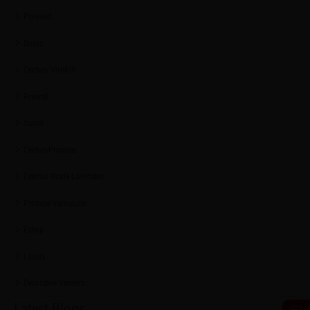
Plywood
Doors
Century ViroKill
Firewall
Sainik
CenturyPromise
Exterior Grade Laminates
Promise Vernacular
Eshop
Lucida
Decorative Veneers
Latest Blogs