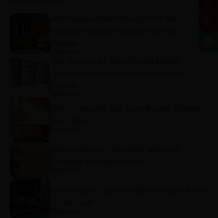
What Happens When Plywood Fails? The
Additional Costs Most Homeowners Never
Consider
8/5/2026
Why Choosing the Right Plywood Matters:
Common Problems Caused by Poor-Quality
Plywood
8/5/2026
Why is CenturyPly Total Cover Warranty Different
from Others?
8/5/2026
What Is CenturyPly Total Cover Warranty?
Everything You Need to Know
8/5/2026
How to Raise a Total Cover Warranty Claim: A Step-
by-Step Guide
8/4/2026