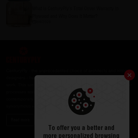
What is CenturyPly's Total Cover Warranty in
Plywood and Why Does It Matter?
8/4/2026
CenturyPly - the unprecedented choice of architects and interior
designers - has been the frontrunner in applying innovation at
work. This simple philosophy has been the cornerstone of all our
processes and technologies. It has led us to design and deliver
contemporary lifestyle statements that have become
synonymous with modern living.
Read more
To offer you a better and
more personalized browsing