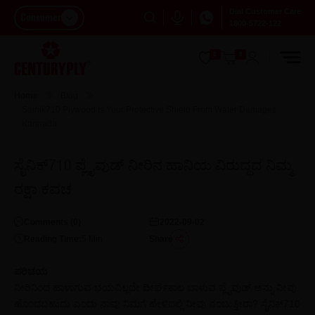
Dial Customer Care
Consumer
1800-5722-122
0
0
Home
Blog
Sainik710 Plywood Is Your Protective Shield From Water Damages
Kannada
ಸೈನಿಕ್710 ಪ್ಲೈವುಡ್‌ ನೀರಿನ ಹಾನಿಯ ವಿರುದ್ಧದ ನಿಮ್ಮ
ರಕ್ಷಾ ಕವಚ
Comments (
0
)
2022-09-02
Reading Time:
5
Min
Share
ಪರಿಚಯ
ನೀರಿನಿಂದ ಹಾಳಾಗುವ ಭಯವಿಲ್ಲದೇ ದೀರ್ಘಕಾಲ ಬಾಳುವ ಪ್ಲೈವುಡ್‌ ಅನ್ನು ನೀವು
ಹೊಂದಬಹುದು ಎಂದು ನಾವು ನಿಮಗೆ ಹೇಳಿದಲ್ಲಿ ನೀವು ನಂಬುತ್ತೀರಾ? ಸೈನಿಕ್710‌