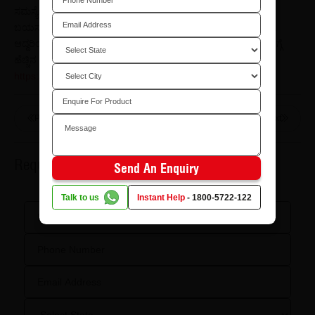
ಸಮಸ್ಯೆಯಾಗಿದೆ. ನಿಮ್ಮ ಪ್ಲೈವುಡ್‌ ಜಲ ನಿರೋಧಕವಾಗಿರಬೇಕೆಂದು ನೀವು
ಬಯಸುತ್ತೀರಾದಲ್ಲಿ, ಸೈನಿಕ್‌710 ಪ್ಲೈವುಡ್‌ನ ರಕ್ಷಣೆಯನ್ನು ನಿಮ್ಮದಾಗಿಸಿಕೊಳ್ಳಿ.
ಆದ್ದರಿಂದ ನಿಮ್ಮ ಮನೆಗೆ ಅತ್ಯುತ್ತಮ ಪ್ಲೈವುಡ್‌ ಅನ್ನೇ ಬಳಸಿ. ಈ ಉತ್ಪನ್ನದ ಬಗ್ಗೆ
ಹೆಚ್ಚಿನ ಮಾಹಿತಿಗಾಗಿ, ಇಲ್ಲಿ ಕ್ಲಿಕ್‌ ಮಾಡಿ:
https://www.centuryply.com/sainik-710-2021/kannada
Previous
Next
Request More Information
Send An Enquiry
Talk to us
Instant Help
-
1800-5722-122