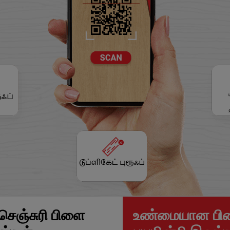
செஞ்சுரி பிளை
உண்மையான பிளை