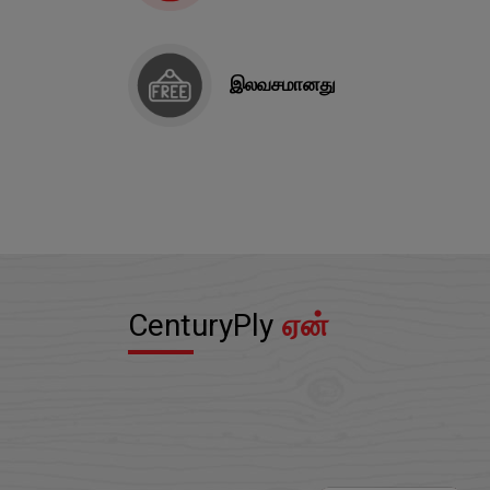
இலவசமானது
CenturyPly
ஏன்