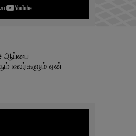
e ஆப்பை
ும் டீலர்களும் ஏன்