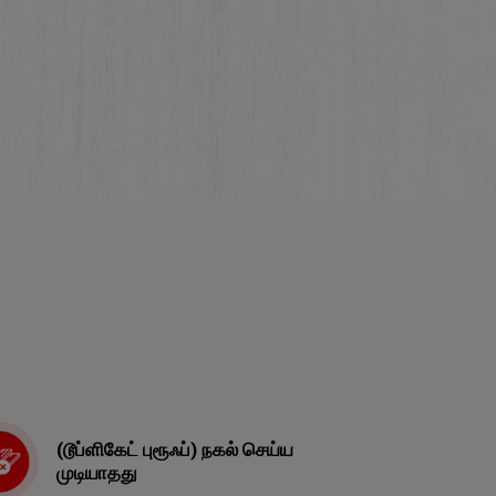
(டூப்ளிகேட் புரூஃப்) நகல் செய்ய
முடியாதது