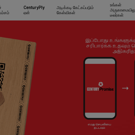
உங்கள்
்
CenturyPly
அடிக்கடி கேட்கப்படும்
அருகாமையில
பம்சம்
ஏன்
கேள்விகள்
டீலர்கள்