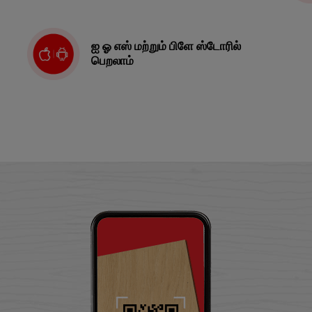
ஐ ஓ எஸ் மற்றும் பிளே ஸ்டோரில்
பெறலாம்