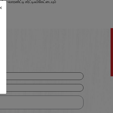
ஈ-வாரண்ட்டி சர்ட்டிஃபிகேட்டையும்
×