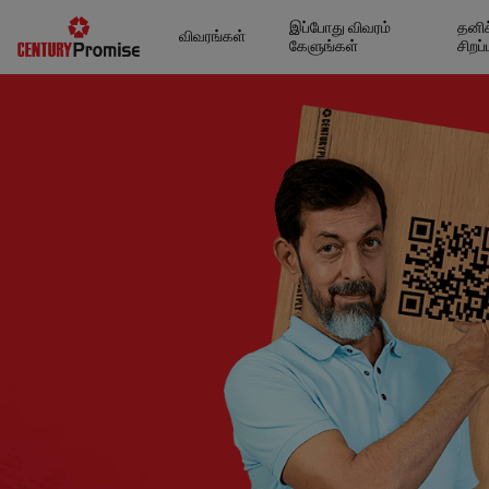
இப்போது விவரம்
தனிச
விவரங்கள்
கேளுங்கள்
சிறப்