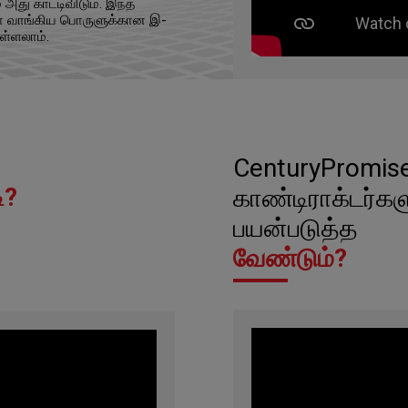
அது காட்டிவிடும். இந்த
ரோ வாங்கிய பொருளுக்கான இ-
ள்ளலாம்.
CenturyPromis
ி?
காண்டிராக்டர்கள
பயன்படுத்த
வேண்டும்?