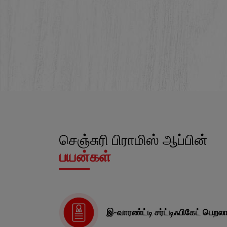
செஞ்சுரி பிராமிஸ் ஆப்பின்
பயன்கள்
இ-வாரண்ட்டி சர்ட்டிஃபிகேட் பெறலா