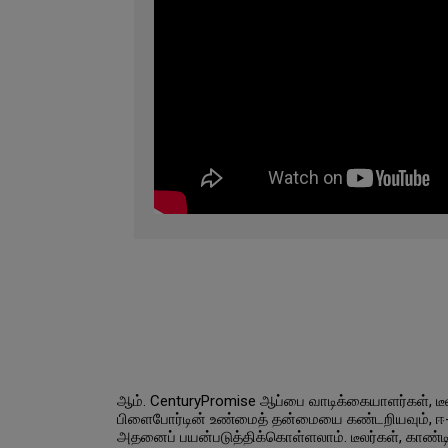
ஆம். CenturyPromise ஆப்பை வாடிக்கையாளர்கள், டீ
பிளைபோர்டின் உண்மைத் தன்மையை கண்டறியவும், ஈ-வா
அதனைப் பயன்படுத்திக்கொள்ளலாம். டீலர்கள், காண